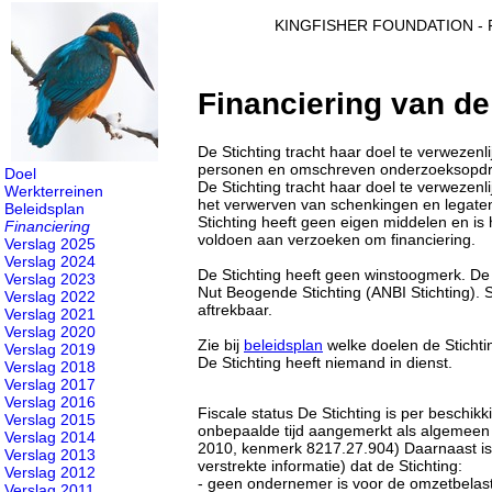
KINGFISHER FOUNDATION - Fo
Financiering van de 
De Stichting tracht haar doel te verwezenl
personen en omschreven onderzoeksopdrac
Doel
De Stichting tracht haar doel te verweze
Werkterreinen
het verwerven van schenkingen en legaten
Beleidsplan
Stichting heeft geen eigen middelen en is
Financiering
voldoen aan verzoeken om financiering.
Verslag 2025
Verslag 2024
De Stichting heeft geen winstoogmerk. De
Verslag 2023
Nut Beogende Stichting (ANBI Stichting). S
Verslag 2022
aftrekbaar.
Verslag 2021
Verslag 2020
Zie bij
beleidsplan
welke doelen de Stichtin
Verslag 2019
De Stichting heeft niemand in dienst.
Verslag 2018
Verslag 2017
Verslag 2016
Fiscale status De Stichting is per beschi
Verslag 2015
onbepaalde tijd aangemerkt als algemeen n
Verslag 2014
2010, kenmerk 8217.27.904) Daarnaast is d
Verslag 2013
verstrekte informatie) dat de Stichting:
Verslag 2012
- geen ondernemer is voor de omzetbelast
Verslag 2011